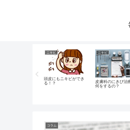
キビ
ニキビ
ニキビ
頭皮にもニキビができ
皮膚科のにきび治
キビの原因は内側と外
る！？
何をするの？
にある
コラム