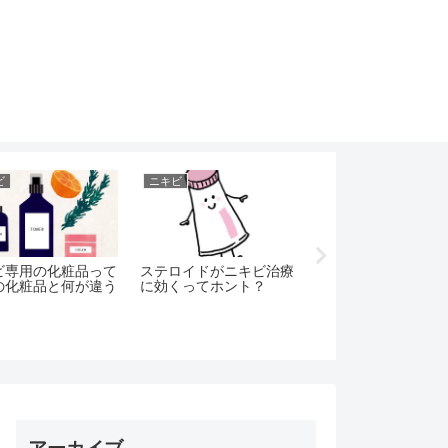
。
ビ
ニキビ
ニキビ
ビ専用の化粧品って
ステロイドがニキビ治療
オロナインでにきび
の化粧品と何が違う
に効くってホント？
るの？