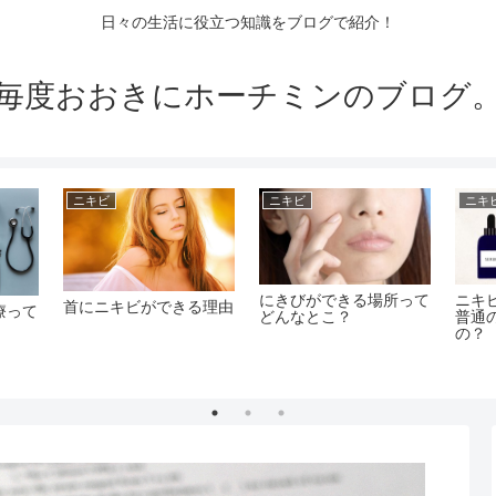
日々の生活に役立つ知識をブログで紹介！
毎度おおきにホーチミンのブログ
ニキビ
ニキビ
ニキ
にきびができる場所って
ニキ
首にニキビができる理由
療って
どんなとこ？
普通
の？